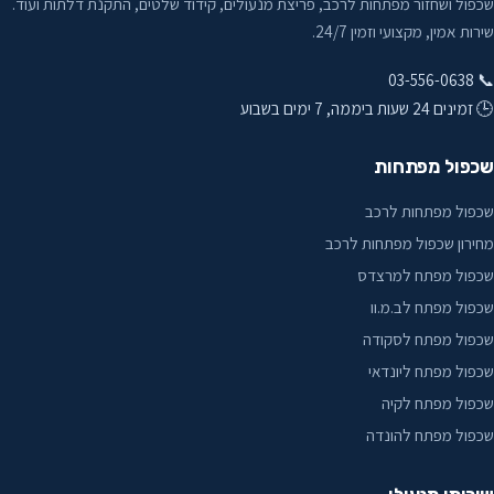
שכפול ושחזור מפתחות לרכב, פריצת מנעולים, קידוד שלטים, התקנת דלתות ועוד.
סביון
שירות אמין, מקצועי וזמין 24/7.
קיה
עפולה
📞 03-556-0638
קרייזלר
🕒 זמינים 24 שעות ביממה, 7 ימים בשבוע
פרדס חנה כרכור
רכב
פתח תקווה
שכפול מפתחות
רנו
קדימה
שכפול מפתחות לרכב
שברולט
מחירון שכפול מפתחות לרכב
קריות
שכפול מפתח למרצדס
קריית אונו
שכפול מפתח לב.מ.וו
שכפול מפתח לסקודה
קריית ביאליק
שכפול מפתח ליונדאי
קריית חיים
שכפול מפתח לקיה
שכפול מפתח להונדה
קריית טבעון