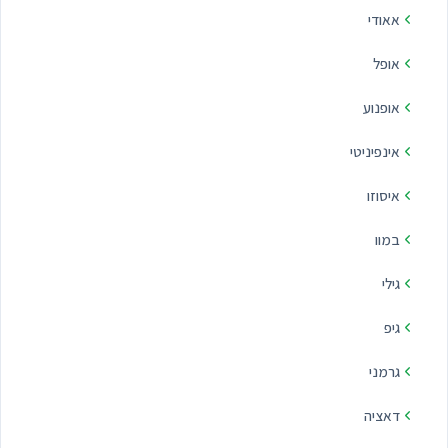
אאודי
בני ברק
אופל
בנימינה
אופנוע
בת ים
אינפיניטי
גבעת שמואל
איסוזו
גבעתיים
במוו
גדרה
גילי
דאלית אל כרמל
גיפ
הוד השרון
גרמני
הרצליה
דאציה
חדרה