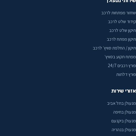
שירותי מנעולן
קרית אתא
שחזור מפתחות לרכב
קרית טבעון
קידוד שלט לרכב
ראש העין
תיקון שלט לרכב
תיקון מפתח לרכב
ראשון לציון
תיקון / החלפת סוויץ׳ לרכב
רחובות
מפתח תקוע בסוויץ׳
פורץ רכבים 24/7
רמת גן
פורץ דלתות
רמת השרון
אזורי שירות
רעננה
מנעולן בתל אביב
שדרות
מנעולן בחיפה
מנעולן ביקנעם
שוהם
מנעולן בנהריה
שפרעם