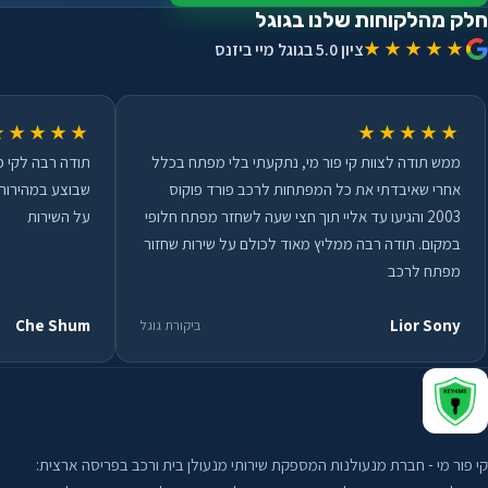
ניסאן
חלק מהלקוחות שלנו בגוגל
כרמיאל
★★★★★
ציון 5.0 בגוגל מיי ביזנס
סוברו
לוד
סוזוקי
מבשרת ציון
★★★★★
★★★★★
סיאט
ממש תודה לצוות קי פור מי, נתקעתי בלי מפתח בכלל
תודה רבה לקי פ
מגדל העמק
אחרי שאיבדתי את כל המפתחות לרכב פורד פוקוס
שבוצע במהירות 
סיטרואן
מודיעין
2003 והגיעו עד אליי תוך חצי שעה לשחזר מפתח חלופי
על השירות
סקודה
במקום. תודה רבה ממליץ מאוד לכולם על שירות שחזור
נהרייה
מפתח לרכב
פולקסווגן
נס ציונה
Che Shum
Lior Sony
ביקורת גוגל
פורד
נשר
פיגו
נתיבות
צרי
נתניה
קי פור מי - חברת מנעולנות המספקת שירותי מנעולן בית ורכב בפריסה ארצית:
קאדילק