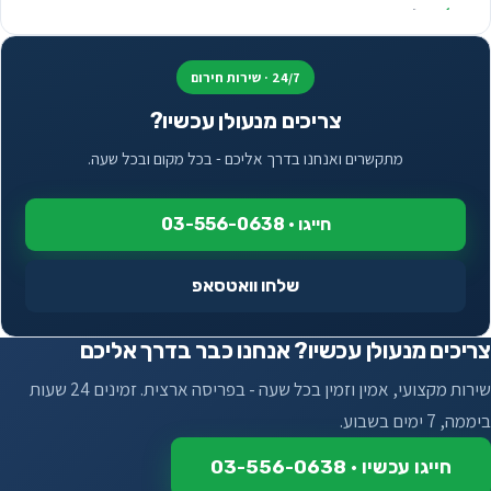
דודג
חולון
דייהטסו
חיפה
24/7 · שירות חירום
הונדה
צריכים מנעולן עכשיו?
י וואי די byd
טויוטה
מתקשרים ואנחנו בדרך אליכם - בכל מקום ובכל שעה.
יבנה
יונדאי
יהוד
חייגו · 03-556-0638
מאזדה
יואיק
שלחו וואטסאפ
מחירון שכפול מפתח לרכב לפי יצרן
יקנעם
צריכים מנעולן עכשיו? אנחנו כבר בדרך אליכם
מיני קופר
ירושלים
שירות מקצועי, אמין וזמין בכל שעה - בפריסה ארצית. זמינים 24 שעות
מיצובישי
כוכב יאיר
ביממה, 7 ימים בשבוע.
מרצדס
כפר סבא
חייגו עכשיו · 03-556-0638