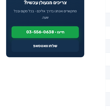
צריכים מנעולן עכשיו?
יהוד
מתקשרים ואנחנו בדרך אליכם - בכל מקום ובכל
שעה.
ירושלים
כפר יונה
חייגו · 03-556-0638
כפר סבא
שלחו וואטסאפ
כפר קאסם
מודיעין
נס ציונה
נתניה
פתח תקווה
ראש העין