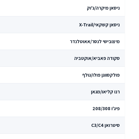
ניסאן מיקרה/ג'וק
ניסאן קשקאי/X-Trail
מיצובישי לנסר/אאוטלנדר
סקודה פאביא/אוקטביה
פולקסווגן פולו/גולף
רנו קליאו/מגאן
פיג'ו 208/308
סיטרואן C3/C4