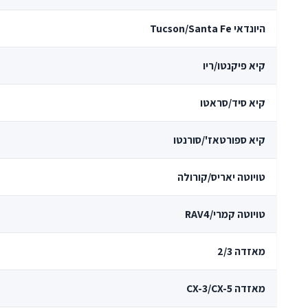
היונדאי Tucson/Santa Fe
קיא פיקנטו/ריו
קיא סיד/סראטו
קיא ספורטאז'/סורנטו
טויוטה יאריס/קורולה
טויוטה קמרי/RAV4
מאזדה 2/3
מאזדה CX-3/CX-5