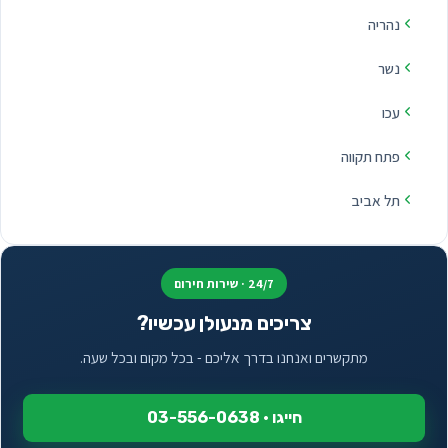
נהריה
נשר
עכו
פתח תקווה
תל אביב
24/7 · שירות חירום
צריכים מנעולן עכשיו?
מתקשרים ואנחנו בדרך אליכם - בכל מקום ובכל שעה.
חייגו · 03-556-0638